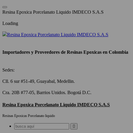
Saltar
al
R
e
s
i
n
a
E
p
o
x
i
c
a
P
o
r
c
e
l
a
n
a
t
o
L
i
q
u
i
d
o
I
M
D
E
C
O
S
.
A
.
S
contenido
Loading
Importadores y Proveedores de Resinas Epoxicas en Colombia
Sedes:
Cll. 6 sur #51-49, Guayabal, Medellin.
Cra. 20B #77-05, Barrios Unidos. Bogotá D.C.
Resina Epoxica Porcelanato Liquido IMDECO S.A.S
Resinas Epoxicas Porcelanato liquido
Buscar: