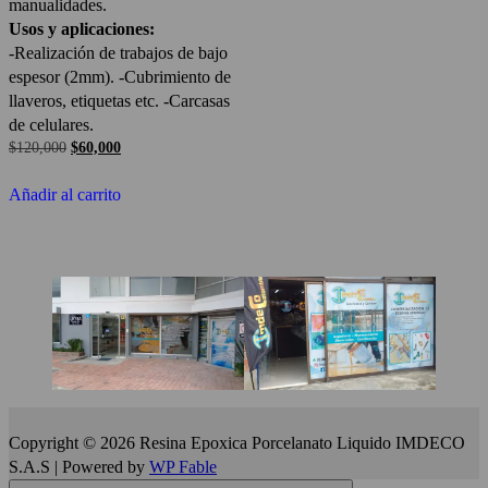
manualidades.
Usos y aplicaciones:
-Realización de trabajos de bajo
espesor (2mm). -Cubrimiento de
llaveros, etiquetas etc. -Carcasas
de celulares.
El
El
$
120,000
$
60,000
precio
precio
original
actual
Añadir al carrito
era:
es:
$120,000.
$60,000.
Copyright © 2026 Resina Epoxica Porcelanato Liquido IMDECO
S.A.S | Powered by
WP Fable